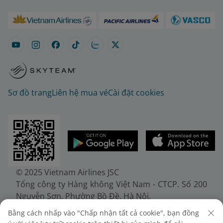
Sơ đồ trang
Liên hệ mua vé
Cài đặt cookies
© 2025 Vietnam Airlines JSC
Tổng công ty Hàng không Việt Nam - CTCP. Số 200
Nguyễn Sơn, Phường Bồ Đề, Hà Nội.
Điện thoại: (+84-24) 38272289. Fax: (+84-24)
Bằng cách nhấp vào "Chấp nhận tất cả cookie", bạn đồng
38722375