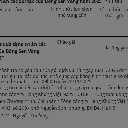
ri ân các đối tác của Bông Sen Vàng năm 2025
” như sau:
Hình thức lựa chọn
ên gói hàng hóa
Hình thức đ
nhà cung cấp
chào giá
Chào giá
 quà tặng tri ân các
Không yêu
của Bông Sen Vàng
5”
ành Hồ sơ yêu cầu của gói dịch vụ: từ ngày 18/11/2025 đến
ược gửi tới các đối tác, nhà cung cấp bằng hình thức giao n
ồ sơ đề xuất: Trước 09h00 ngày 24/11/2025
ông tin chi tiết, các đối tác, nhà cung cấp có quan tâm đến v
Tổng công ty Hàng Không Việt Nam – CTCP– Trung tâm Bông S
riển Chương trình, Chi nhánh Tổng công ty Hàng Không Việ
à VN3, số 200 - phố Nguyễn Sơn, phường Bồ Đề, Hà Nội.
hệ: Ms Nguyễn Thị Ái Vy