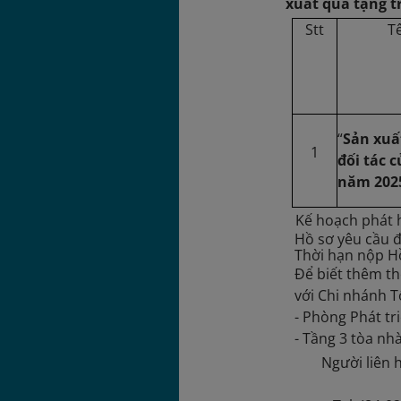
xuất quà tặng t
Stt
T
“
Sản xuất
1
đối tác 
năm 202
Kế hoạch phát h
Hồ sơ yêu cầu đ
Thời hạn nộp H
Để biết thêm th
với Chi nhánh 
- Phòng Phát t
- Tầng 3 tòa nh
Người liên 