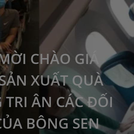
MỜI CHÀO GIÁ
“SẢN XUẤT QUÀ
 TRI ÂN CÁC ĐỐI
CỦA BÔNG SEN