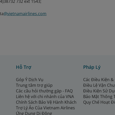
24)38732 732 ext 1543;
ta
@vietnamairlines.com
Hỗ Trợ
Pháp Lý
Góp Ý Dịch Vụ
Các Điều Kiện &
Trung tâm trợ giúp
Điều Lệ Vận Ch
Các câu hỏi thường gặp - FAQ
Điều Kiện Sử Dụ
Liên hệ với chi nhánh của VNA
Bảo Mật Thông 
Chính Sách Bảo Vệ Hành Khách
Quy Chế Hoạt Đ
Trợ Lý Ảo Của Vietnam Airlines
Ứng Dụng Di Động