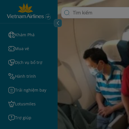
Khám Phá
Mua vé
Dịch vụ bổ trợ
Hành trình
Trải nghiệm bay
Lotusmiles
Trợ giúp