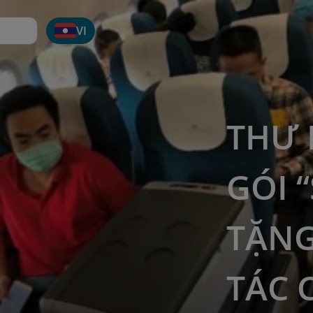
VI
THƯ 
GÓI 
TẶNG
TÁC 