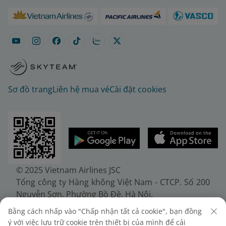
Sơ đồ trang
Liên hệ mua vé
Cài đặt cookies
© 2025 Vietnam Airlines JSC
Tổng công ty Hàng không Việt Nam - CTCP. Số 200
Nguyễn Sơn, Phường Bồ Đề, Hà Nội.
Điện thoại: (+84-24) 38272289. Fax: (+84-24)
Bằng cách nhấp vào "Chấp nhận tất cả cookie", bạn đồng
38722375
ý với việc lưu trữ cookie trên thiết bị của mình để cải