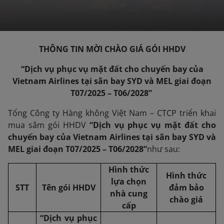
THÔNG TIN MỜI CHÀO
GIÁ
GÓI
HHDV
“
Dịch vụ phục vụ mặt đất cho chuyến bay của
Vietnam Airlines tại sân bay SYD và MEL
giai đoạn
T07/
202
5
–
T06/
202
8
”
Tổng Công ty Hàng không Việt Nam – CTCP triển khai
mua sắm gói HHDV
“
Dịch vụ phục vụ mặt đất cho
chuyến bay của Vietnam Airlines tại sân bay SYD và
MEL
giai đoạn
T07/
202
5
–
T06/
202
8
”
như sau:
Hình thức
Hình thức
lựa chọn
STT
Tên gói
HHDV
đảm bảo
nhà cung
chào giá
cấp
“
Dịch vụ phục