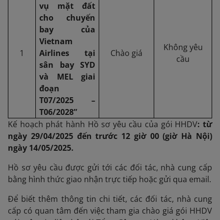
vụ mặt đất
cho chuyến
bay của
Vietnam
Không yêu
1
Airlines tại
Chào giá
cầu
sân bay SYD
và MEL
giai
đoạn
T07/
202
5
–
T06/
202
8
”
Kế hoạch phát hành Hồ sơ yêu cầu của gói HHDV
: từ
ngày
29/04/2025
đến trước 1
2
giờ 00 (giờ
Hà Nội
)
ngày
14/05/
20
25
.
Hồ sơ yêu cầu được gửi tới các đối tác, nhà cung cấp
bằng hình thức giao nhận trực tiếp hoặc gửi qua email.
Để biết thêm thông tin chi tiết, các đối tác, nhà cung
cấp có quan tâm đến việc tham gia chào giá gói HHDV