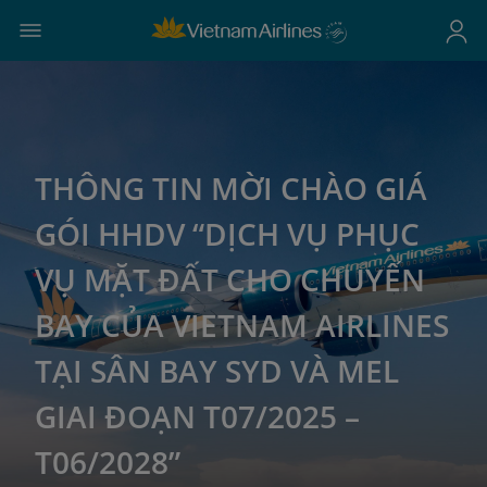
THÔNG TIN MỜI CHÀO GIÁ
GÓI HHDV “DỊCH VỤ PHỤC
VỤ MẶT ĐẤT CHO CHUYẾN
BAY CỦA VIETNAM AIRLINES
TẠI SÂN BAY SYD VÀ MEL
GIAI ĐOẠN T07/2025 –
T06/2028”