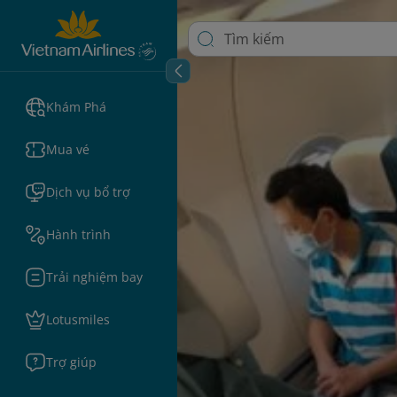
Khám Phá
Mua vé
Dịch vụ bổ trợ
Hành trình
Trải nghiệm bay
Lotusmiles
Trợ giúp