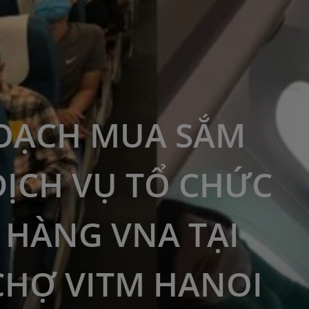
OẠCH MUA SẮM
DỊCH VỤ TỔ CHỨC
 HÀNG VNA TẠI
CHỢ VITM HANOI