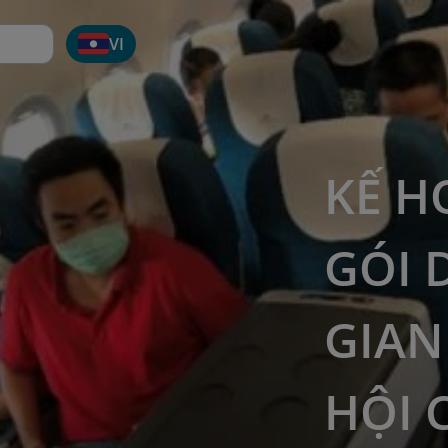
VI
KẾ H
GÓI 
GIAN
HỘI 