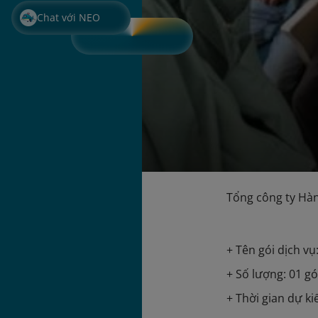
Chat với NEO
Tổng công ty Hàn
+ Tên gói dịch v
+ Số lượng: 01 gó
+ Thời gian dự ki