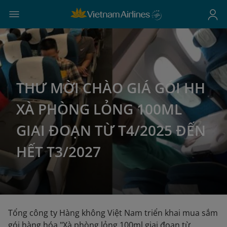
THƯ MỜI CHÀO GIÁ GÓI HH
XÀ PHÒNG LỎNG 100ML
GIAI ĐOẠN TỪ T4/2025 ĐẾN
HẾT T3/2027
Tổng công ty Hàng không Việt Nam triển khai mua sắm
gói hàng hóa "Xà phòng lỏng 100ml giai đoạn từ