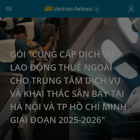
GÓI "CUNG CẤP DỊCH VỤ
LAO ĐỘNG THUÊ NGOÀI
CHO TRUNG TÂM DỊCH VỤ
VÀ KHAI THÁC SÂN BAY TẠI
HÀ NỘI VÀ TP HỒ CHÍ MINH
GIAI ĐOẠN 2025-2026"