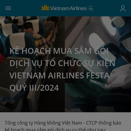
KẾ HOẠCH MUA SẮM GÓI
DỊCH VỤ TỔ CHỨC SỰ KIỆN
VIETNAM AIRLINES FESTA
QUÝ III/2024
Tổng công ty Hàng không Việt Nam - CTCP thông báo
kế hoạch mua sắm gói dịch vụ cụ thể như sau: