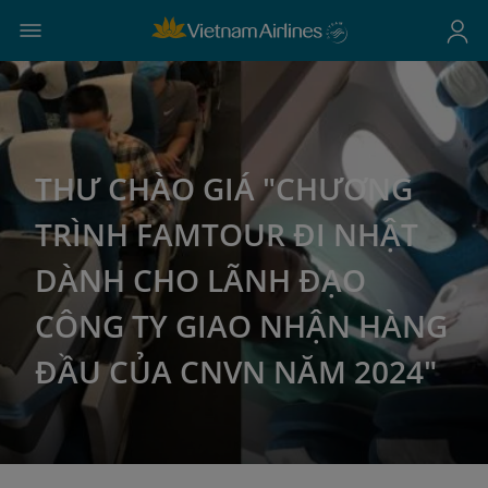
THƯ CHÀO GIÁ "CHƯƠNG
TRÌNH FAMTOUR ĐI NHẬT
DÀNH CHO LÃNH ĐẠO
CÔNG TY GIAO NHẬN HÀNG
ĐẦU CỦA CNVN NĂM 2024"