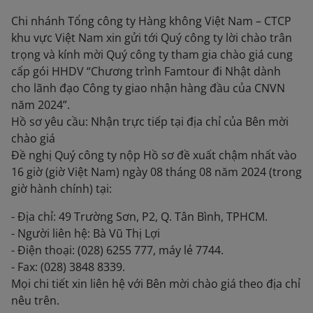
Chi nhánh Tổng công ty Hàng không Việt Nam – CTCP
khu vực Việt Nam xin gửi tới Quý công ty lời chào trân
trọng và kính mời Quý công ty tham gia chào giá cung
cấp gói HHDV “Chương trình Famtour đi Nhật dành
cho lãnh đạo Công ty giao nhận hàng đầu của CNVN
năm 2024”.
Hồ sơ yêu cầu: Nhận trực tiếp tại địa chỉ của Bên mời
chào giá
Đề nghị Quý công ty nộp Hồ sơ đề xuất chậm nhất vào
16 giờ (giờ Việt Nam) ngày 08 tháng 08 năm 2024 (trong
giờ hành chính) tại:
- Địa chỉ: 49 Trường Sơn, P2, Q. Tân Bình, TPHCM.
- Người liên hệ: Bà Vũ Thị Lợi
- Điện thoại: (028) 6255 777, máy lẻ 7744.
- Fax: (028) 3848 8339.
Mọi chi tiết xin liên hệ với Bên mời chào giá theo địa chỉ
nêu trên.