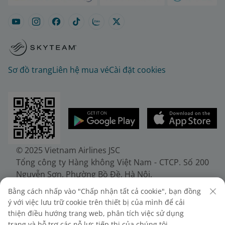
Sơ đồ trang
Liên hệ mua vé
Cài đặt cookies
© 2025 Vietnam Airlines JSC
Tổng công ty Hàng không Việt Nam - CTCP. Số 200
Nguyễn Sơn, Phường Bồ Đề, Hà Nội.
Điện thoại: (+84-24) 38272289. Fax: (+84-24)
Bằng cách nhấp vào "Chấp nhận tất cả cookie", bạn đồng
38722375
ý với việc lưu trữ cookie trên thiết bị của mình để cải
Giấy chứng nhận đăng ký doanh nghiệp, mã số
thiện điều hướng trang web, phân tích việc sử dụng
doanh nghiệp 0100107518, đăng ký lần đầu ngày
trang và hỗ trợ các nỗ lực tiếp thị của chúng tôi.