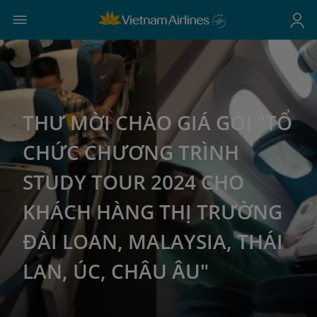
THƯ MỜI CHÀO GIÁ GÓI "TỔ
CHỨC CHƯƠNG TRÌNH
STUDY TOUR 2024 CHO
KHÁCH HÀNG THỊ TRƯỜNG
ĐÀI LOAN, MALAYSIA, THÁI
LAN, ÚC, CHÂU ÂU"