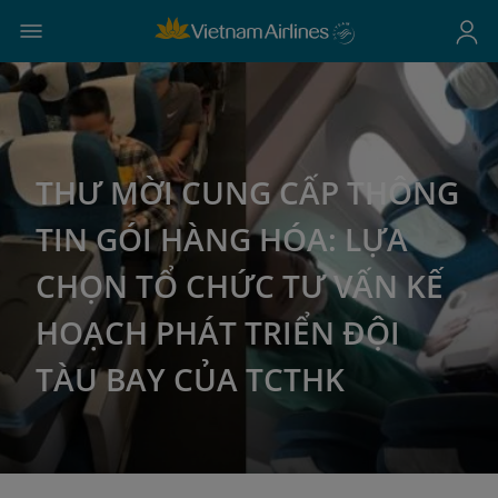
THƯ MỜI CUNG CẤP THÔNG
TIN GÓI HÀNG HÓA: LỰA
CHỌN TỔ CHỨC TƯ VẤN KẾ
HOẠCH PHÁT TRIỂN ĐỘI
TÀU BAY CỦA TCTHK