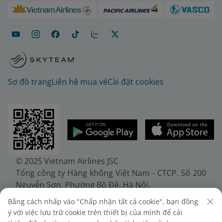
Sơ đồ trang
Liên hệ mua vé
Cài đặt cookies
© 2025 Vietnam Airlines JSC
Tổng công ty Hàng không Việt Nam - CTCP. Số 200
Nguyễn Sơn, Phường Bồ Đề, Hà Nội.
Điện thoại: (+84-24) 38272289. Fax: (+84-24)
Bằng cách nhấp vào "Chấp nhận tất cả cookie", bạn đồng
38722375
ý với việc lưu trữ cookie trên thiết bị của mình để cải
Giấy chứng nhận đăng ký doanh nghiệp, mã số