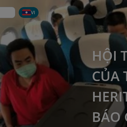
VI
HỘI 
CỦA 
HERI
BÁO 