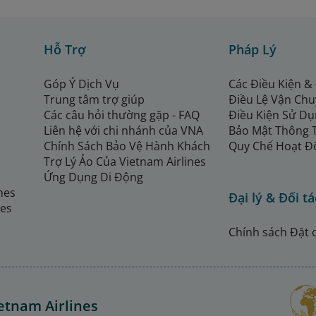
Hỗ Trợ
Pháp Lý
Góp Ý Dịch Vụ
Các Điều Kiện &
Trung tâm trợ giúp
Điều Lệ Vận Ch
Các câu hỏi thường gặp - FAQ
Điều Kiện Sử Dụ
Liên hệ với chi nhánh của VNA
Bảo Mật Thông 
Chính Sách Bảo Vệ Hành Khách
Quy Chế Hoạt Đ
Trợ Lý Ảo Của Vietnam Airlines
Ứng Dụng Di Động
ines
Đại lý & Đối tá
nes
Chính sách Đặt 
etnam Airlines