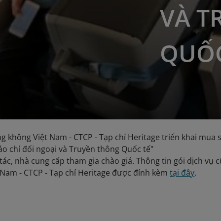
VÀ T
QUỐC
g không Việt Nam - CTCP - Tạp chí Heritage triển khai mua s
áo chí đối ngoại và Truyền thông Quốc tế"
tác, nhà cung cấp tham gia chào giá. Thông tin gói dịch vụ c
Nam - CTCP - Tạp chí Heritage được đính kèm
tại đây
.