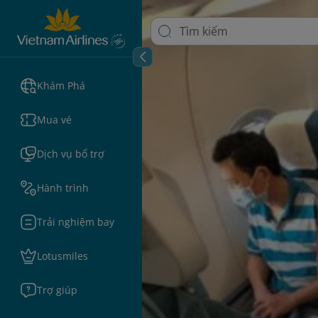
Khám Phá
Mua vé
Dịch vụ bổ trợ
Hành trình
Trải nghiệm bay
Lotusmiles
Trợ giúp