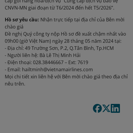
cấp gói hàng hóa/dịch vụ “Cung cấp dịch vụ bảo vệ
CNVN-MN giai đoạn từ T6/2024 đến hết T5/2026”.
Hồ sơ yêu cầu:
Nhận trực tiếp tại địa chỉ của Bên mời
chào giá
Đề nghị Quý công ty nộp Hồ sơ đề xuất chậm nhất vào
09h00 (giờ Việt Nam) ngày 28 tháng 05 năm 2024 tại:
- Địa chỉ: 49 Trường Sơn, P.2, Q.Tân Bình, Tp.HCM
- Người liên hệ: Bà Lê Thị Minh Hải
- Điện thoại: 028.38446667 – Ext: 7619
- Email: hailtminh@vietnamairlines.com
Mọi chi tiết xin liên hệ với Bên mời chào giá theo địa chỉ
nêu trên.