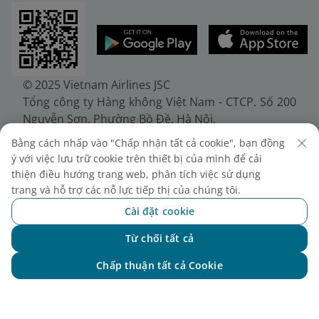
© 2025 Vietnam Airlines JSC
Tổng công ty Hàng không Việt Nam - CTCP. Số 200
Nguyễn Sơn, Phường Bồ Đề, Hà Nội.
Điện thoại: (+84-24) 38272289. Fax: (+84-24)
Bằng cách nhấp vào "Chấp nhận tất cả cookie", bạn đồng
38722375
ý với việc lưu trữ cookie trên thiết bị của mình để cải
Giấy chứng nhận đăng ký doanh nghiệp, mã số
thiện điều hướng trang web, phân tích việc sử dụng
doanh nghiệp 0100107518, đăng ký lần đầu ngày
trang và hỗ trợ các nỗ lực tiếp thị của chúng tôi.
30/6/2010, đăng ký thay đổi lần thứ 10 ngày
Cài đặt cookie
24/7/2025, cấp bởi Sở Tài chính Thành phố Hà Nội.
Từ chối tất cả
Chat với NEO
Chấp thuận tất cả Cookie