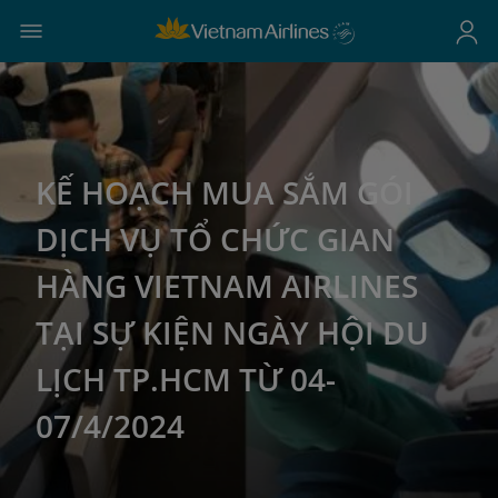
KẾ HOẠCH MUA SẮM GÓI
DỊCH VỤ TỔ CHỨC GIAN
HÀNG VIETNAM AIRLINES
TẠI SỰ KIỆN NGÀY HỘI DU
LỊCH TP.HCM TỪ 04-
07/4/2024