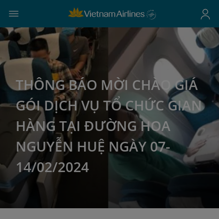
THÔNG BÁO MỜI CHÀO GIÁ
GÓI DỊCH VỤ TỔ CHỨC GIAN
HÀNG TẠI ĐƯỜNG HOA
NGUYỄN HUỆ NGÀY 07-
14/02/2024