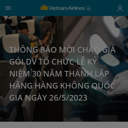
THÔNG BÁO MỜI CHÀO GIÁ
GÓI DV TỔ CHỨC LỄ KỶ
NIỆM 30 NĂM THÀNH LẬP
HÃNG HÀNG KHÔNG QUỐC
GIA NGÀY 26/5/2023