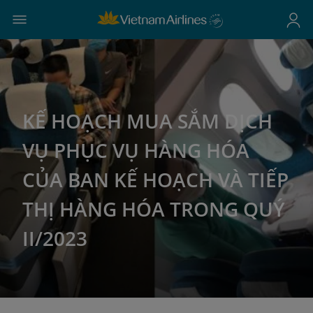
KẾ HOẠCH MUA SẮM DỊCH
VỤ PHỤC VỤ HÀNG HÓA
CỦA BAN KẾ HOẠCH VÀ TIẾP
THỊ HÀNG HÓA TRONG QUÝ
II/2023