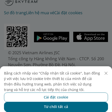
Sơ đồ trang
Liên hệ mua vé
Cài đặt cookies
© 2025 Vietnam Airlines JSC
Tổng công ty Hàng không Việt Nam - CTCP. Số 200
Nguyễn Sơn, Phường Bồ Đề, Hà Nội.
Điện thoại: (+84-24) 38272289. Fax: (+84-24)
Bằng cách nhấp vào "Chấp nhận tất cả cookie", bạn đồng
38722375
ý với việc lưu trữ cookie trên thiết bị của mình để cải
Giấy chứng nhận đăng ký doanh nghiệp, mã số
thiện điều hướng trang web, phân tích việc sử dụng
doanh nghiệp 0100107518, đăng ký lần đầu ngày
trang và hỗ trợ các nỗ lực tiếp thị của chúng tôi.
30/6/2010, đăng ký thay đổi lần thứ 10 ngày
Cài đặt cookie
24/7/2025, cấp bởi Sở Tài chính Thành phố Hà Nội.
Từ chối tất cả
Chat với NEO