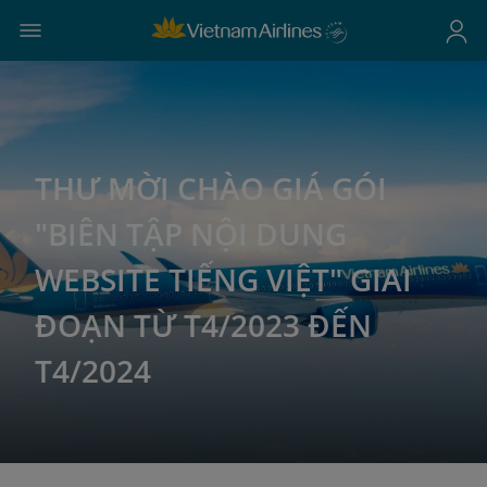
THƯ MỜI CHÀO GIÁ GÓI
"BIÊN TẬP NỘI DUNG
WEBSITE TIẾNG VIỆT" GIAI
ĐOẠN TỪ T4/2023 ĐẾN
T4/2024