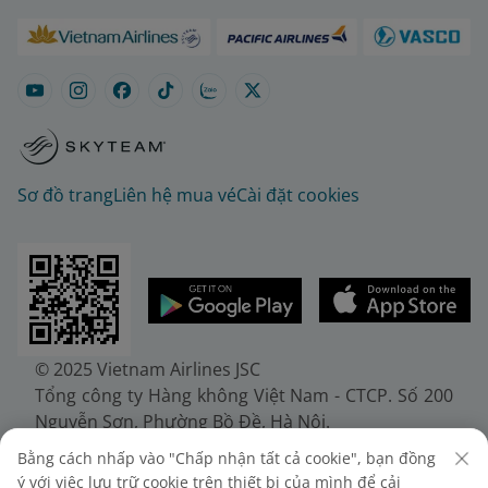
Sơ đồ trang
Liên hệ mua vé
Cài đặt cookies
© 2025 Vietnam Airlines JSC
Tổng công ty Hàng không Việt Nam - CTCP. Số 200
Nguyễn Sơn, Phường Bồ Đề, Hà Nội.
Điện thoại: (+84-24) 38272289. Fax: (+84-24)
Bằng cách nhấp vào "Chấp nhận tất cả cookie", bạn đồng
38722375
ý với việc lưu trữ cookie trên thiết bị của mình để cải