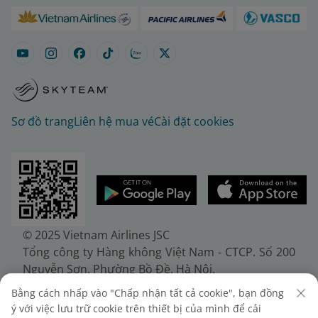
Sơ đồ trang
Liên hệ mua vé
Cài đặt cookies
© 2025 Vietnam Airlines JSC
Tổng công ty Hàng không Việt Nam - CTCP. Số 200
Nguyễn Sơn, Phường Bồ Đề, Hà Nội.
Điện thoại: (+84-24) 38272289. Fax: (+84-24)
Bằng cách nhấp vào "Chấp nhận tất cả cookie", bạn đồng
38722375
ý với việc lưu trữ cookie trên thiết bị của mình để cải