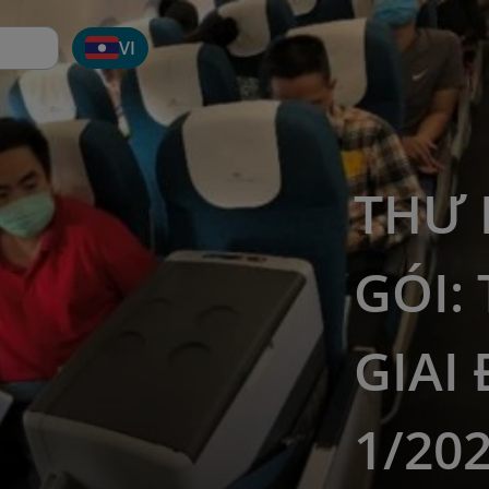
VI
THƯ 
GÓI:
GIAI
1/202