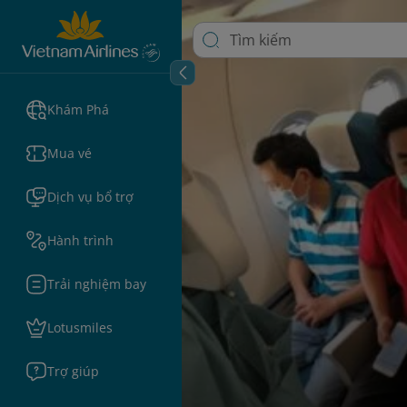
Khám Phá
Mua vé
Dịch vụ bổ trợ
Hành trình
Trải nghiệm bay
Lotusmiles
Trợ giúp