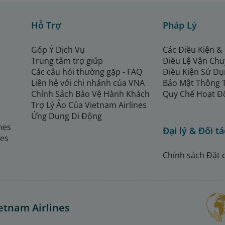
Hỗ Trợ
Pháp Lý
Góp Ý Dịch Vụ
Các Điều Kiện &
Trung tâm trợ giúp
Điều Lệ Vận Ch
Các câu hỏi thường gặp - FAQ
Điều Kiện Sử Dụ
Liên hệ với chi nhánh của VNA
Bảo Mật Thông 
Chính Sách Bảo Vệ Hành Khách
Quy Chế Hoạt Đ
Trợ Lý Ảo Của Vietnam Airlines
Ứng Dụng Di Động
ines
Đại lý & Đối tá
nes
Chính sách Đặt 
etnam Airlines