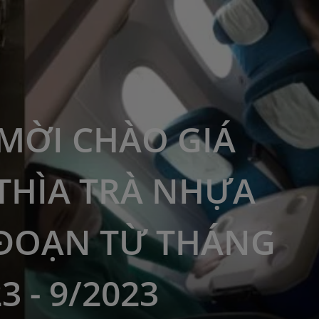
MỜI CHÀO GIÁ
 THÌA TRÀ NHỰA
 ĐOẠN TỪ THÁNG
3 - 9/2023