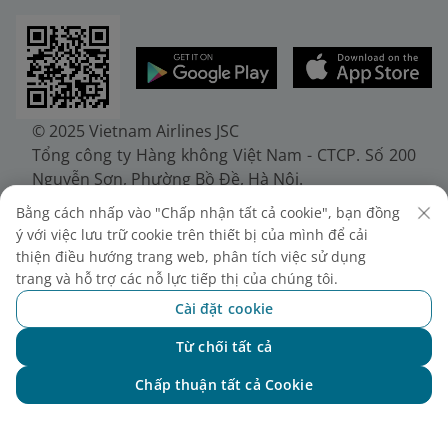
© 2025 Vietnam Airlines JSC
Tổng công ty Hàng không Việt Nam - CTCP. Số 200
Nguyễn Sơn, Phường Bồ Đề, Hà Nội.
Điện thoại: (+84-24) 38272289. Fax: (+84-24)
Bằng cách nhấp vào "Chấp nhận tất cả cookie", bạn đồng
38722375
ý với việc lưu trữ cookie trên thiết bị của mình để cải
Giấy chứng nhận đăng ký doanh nghiệp, mã số
thiện điều hướng trang web, phân tích việc sử dụng
doanh nghiệp 0100107518, đăng ký lần đầu ngày
trang và hỗ trợ các nỗ lực tiếp thị của chúng tôi.
30/6/2010, đăng ký thay đổi lần thứ 10 ngày
Cài đặt cookie
24/7/2025, cấp bởi Sở Tài chính Thành phố Hà Nội.
Từ chối tất cả
Chat với NEO
Chấp thuận tất cả Cookie