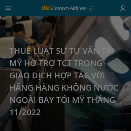
THUÊ LUẬT SƯ TƯ VẤN TẠI
MỸ HỖ TRỢ TCT TRONG
GIAO DỊCH HỢP TÁC VỚI
HÃNG HÀNG KHÔNG NƯỚC
NGOÀI BAY TỚI MỸ THÁNG
11/2022