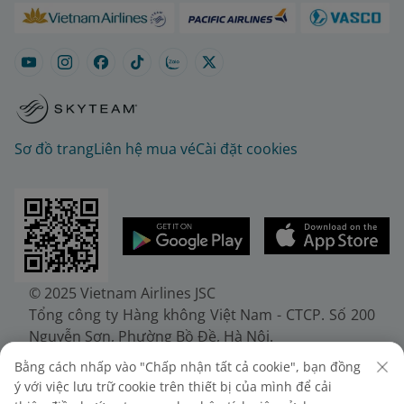
Sơ đồ trang
Liên hệ mua vé
Cài đặt cookies
© 2025 Vietnam Airlines JSC
Tổng công ty Hàng không Việt Nam - CTCP. Số 200
Nguyễn Sơn, Phường Bồ Đề, Hà Nội.
Điện thoại: (+84-24) 38272289. Fax: (+84-24)
Bằng cách nhấp vào "Chấp nhận tất cả cookie", bạn đồng
38722375
ý với việc lưu trữ cookie trên thiết bị của mình để cải
Giấy chứng nhận đăng ký doanh nghiệp, mã số