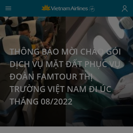
THÔNG BÁO MỜI CHÀO GÓI
DỊCH VỤ MẶT ĐẤT PHỤC VỤ
ĐOÀN FAMTOUR THỊ
TRƯỜNG VIỆT NAM ĐI ÚC
THÁNG 08/2022