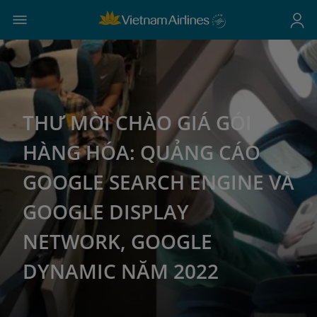
THƯ MỜI CHÀO GIÁ GÓI
HÀNG HÓA: QUẢNG CÁO
GOOGLE SEARCH ENGINE VÀ
GOOGLE DISPLAY
NETWORK, GOOGLE
DYNAMIC NĂM 2022