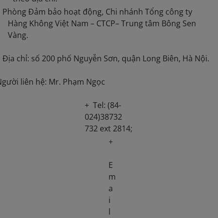
- Phòng Đảm bảo hoạt động, Chi nhánh Tổng công ty
Hàng Không Việt Nam – CTCP– Trung tâm Bông Sen
Vàng.
 Địa chỉ: số 200 phố Nguyễn Sơn, quận Long Biên, Hà Nội.
gười liên hệ: Mr. Phạm Ngọc
+ Tel: (84-
024)38732
732 ext 2814;
+
E
m
a
i
l