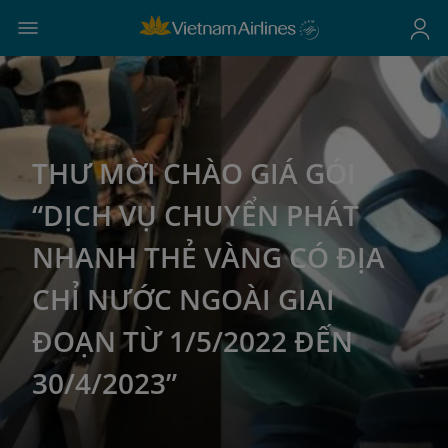
THƯ MỜI CHÀO GIÁ GÓI
“DỊCH VỤ CHUYỂN PHÁT
NHANH THẺ VÀNG CÓ ĐỊA
CHỈ NƯỚC NGOÀI GIAI
ĐOẠN TỪ 1/5/2022 ĐẾN
30/4/2023”