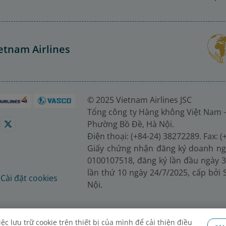
etnam Airlines
© 2025 Vietnam Airlines JSC
Tổng công ty Hàng không Việt Nam -
Phường Bồ Đề, Hà Nội.
Điện thoại: (+84-24) 38272289. Fax: 
Giấy chứng nhận đăng ký doanh ng
0100107518, đăng ký lần đầu ngày 3
lần thứ 10 ngày 24/7/2025, cấp bởi
é
Cài đặt cookies
Nội.
c lưu trữ cookie trên thiết bị của mình để cải thiện điều