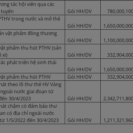
ương tác hội viên qua các
 tuyến
Gói HH/DV
780,000,10
PTHV trong nước và mở thẻ
Gói HH/DV
1,650,000,00
 ấn vật phẩm đồng thương
Gói HH/DV
1,100,000,00
vật phẩm thu hút PTHV (sản
 xì)
Gói HH/DV
332,904,00
ác phát triển hệ sinh thái
Gói HH/DV
1,650,000,00
vật phẩm thu hút PTHV
Gói HH/DV
332,904,00
át theo lô thư thẻ HV Vàng
ỉ ngoài nước giai đoạn từ
đến 30/4/2023
Gói HH/DV
2,342,711,80
hát chậm có đảm bảo thư
tan có địa chỉ ngoài nước
 từ 1/5/2022 đến 30/4/2023
Gói HH/DV
1,211,321,96