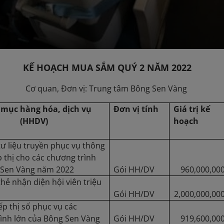
H MUA SẮM QUÝ 2 NĂM 2022
ơn vị: Trung tâm Bông Sen Vàng
mục hàng hóa, dịch vụ
Đơn vị tính
Giá trị kế
(HHDV)
hoạch
tư liệu truyền phục vụ thông
p thị cho các chương trình
 Sen Vàng năm 2022
Gói HH/DV
960,000,00
thẻ nhận diện hội viên triệu
Gói HH/DV
2,000,000,00
ếp thị số phục vụ các
ình lớn của Bông Sen Vàng
Gói HH/DV
919,600,00