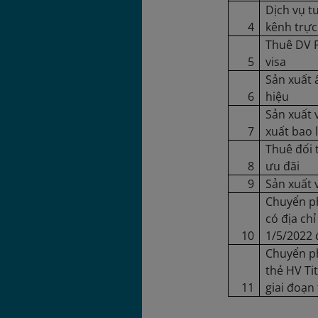
Dịch vụ t
4
kênh trực
Thuê DV 
5
visa
Sản xuất
6
hiệu
Sản xuất 
7
xuất bao lì
Thuê đối t
8
ưu đãi
9
Sản xuất 
Chuyển ph
có địa ch
10
1/5/2022 
Chuyển p
thẻ HV Ti
11
giai đoạn