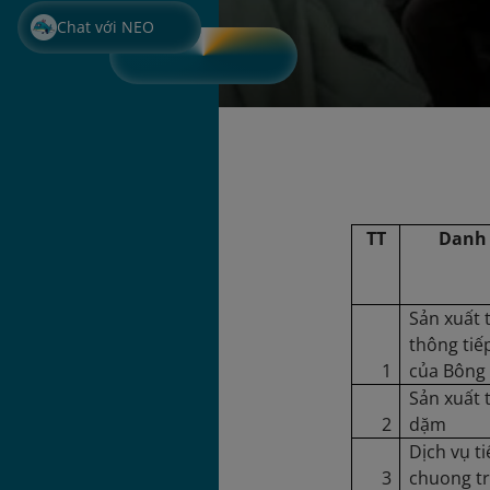
Chat với NEO
KẾ HOẠC
Cơ quan, Đ
TT
Danh 
Sản xuất 
thông tiế
1
của Bông
Sản xuất 
2
dặm
Dịch vụ ti
3
chuong tr