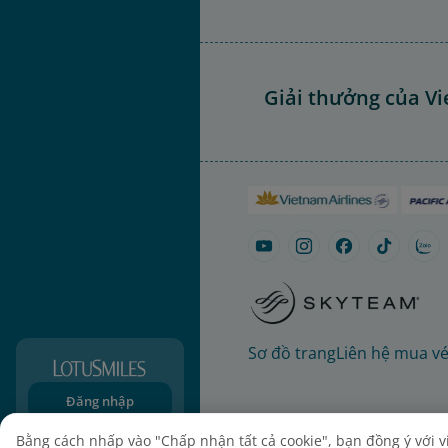
Giải thưởng của Vi
Sơ đồ trang
Liên hệ mua v
Đăng nhập
Đăng ký
Bằng cách nhấp vào "Chấp nhận tất cả cookie", bạn đồng ý với việ