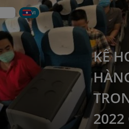
VI
KẾ H
HÀNG
TRON
2022