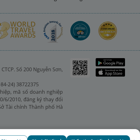
 CTCP. Số 200 Nguyễn Sơn,
(+84-24) 38722375
hiệp, mã số doanh nghiệp
0/6/2010, đăng ký thay đổi
 Sở Tài chính Thành phố Hà