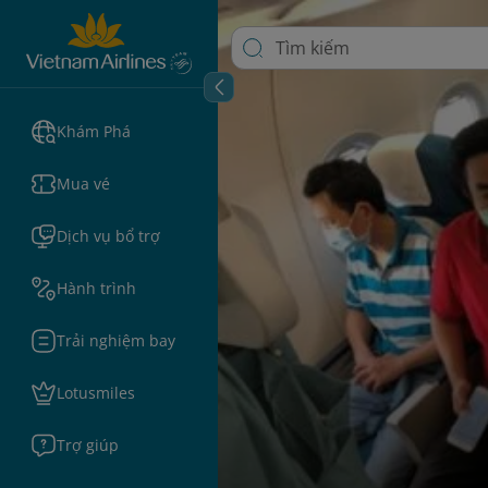
Khám Phá
Mua vé
Dịch vụ bổ trợ
Hành trình
Trải nghiệm bay
Lotusmiles
Trợ giúp