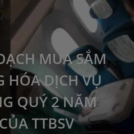
OẠCH MUA SẮM
 HÓA DỊCH VỤ
G QUÝ 2 NĂM
 CỦA TTBSV