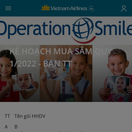
KẾ HOẠCH MUA SẮM QUÝ
1/2022 - BAN TT
TT
Tên gói HHDV
A
B