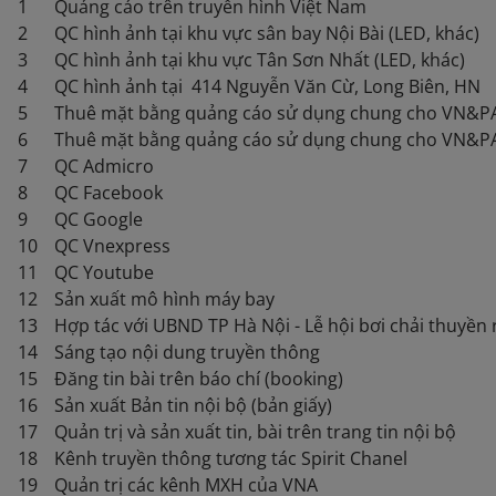
1
Quảng cáo trên truyền hình Việt Nam
2
QC hình ảnh tại khu vực sân bay Nội Bài (LED, khác)
3
QC hình ảnh tại khu vực Tân Sơn Nhất (LED, khác)
4
QC hình ảnh tại 414 Nguyễn Văn Cừ, Long Biên, HN
5
Thuê mặt bằng quảng cáo sử dụng chung cho VN&PA 
6
Thuê mặt bằng quảng cáo sử dụng chung cho VN&PA 
7
QC Admicro
8
QC Facebook
9
QC Google
10
QC Vnexpress
11
QC Youtube
12
Sản xuất mô hình máy bay
13
Hợp tác với UBND TP Hà Nội - Lễ hội bơi chải thuyền
14
Sáng tạo nội dung truyền thông
15
Đăng tin bài trên báo chí (booking)
16
Sản xuất Bản tin nội bộ (bản giấy)
17
Quản trị và sản xuất tin, bài trên trang tin nội bộ
18
Kênh truyền thông tương tác Spirit Chanel
19
Quản trị các kênh MXH của VNA