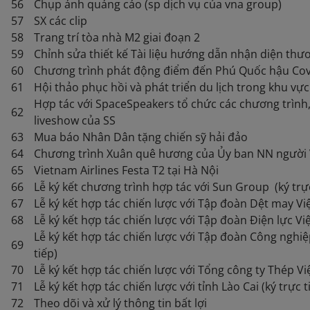
56
Chụp ảnh quảng cáo (sp dịch vụ của vna group)
57
SX các clip
58
Trang trí tòa nhà M2 giai đoạn 2
59
Chỉnh sửa thiết kế Tài liệu hướng dẫn nhận diện th
60
Chương trình phát động điểm đến Phú Quốc hậu Covi
61
Hội thảo phục hồi và phát triển du lịch trong khu vực 
Hợp tác với SpaceSpeakers tổ chức các chương trình
62
liveshow của SS
63
Mua báo Nhân Dân tặng chiến sỹ hải đảo
64
Chương trình Xuân quê hương của Ủy ban NN người 
65
Vietnam Airlines Festa T2 tại Hà Nội
66
Lễ ký kết chương trình hợp tác với Sun Group (ký trực
67
Lễ ký kết hợp tác chiến lược với Tập đoàn Dệt may Việ
68
Lễ ký kết hợp tác chiến lược với Tập đoàn Điện lực Việ
Lễ ký kết hợp tác chiến lược với Tập đoàn Công nghiệ
69
tiếp)
70
Lễ ký kết hợp tác chiến lược với Tổng công ty Thép Vi
71
Lễ ký kết hợp tác chiến lược với tỉnh Lào Cai (ký trực t
72
Theo dõi và xử lý thông tin bất lợi