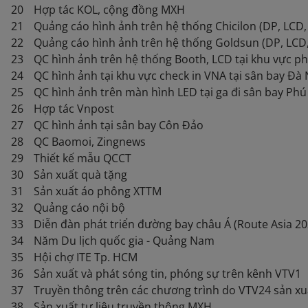
20
Hợp tác KOL, cộng đồng MXH
21
Quảng cáo hình ảnh trên hệ thống Chicilon (DP, LCD,
22
Quảng cáo hình ảnh trên hệ thống Goldsun (DP, LCD,
23
QC hình ảnh trên hệ thống Booth, LCD tại khu vực 
24
QC hình ảnh tại khu vực check in VNA tại sân bay Đà
25
QC hình ảnh trên màn hình LED tại ga đi sân bay Ph
26
Hợp tác Vnpost
27
QC hình ảnh tại sân bay Côn Đảo
28
QC Baomoi, Zingnews
29
Thiết kế mẫu QCCT
30
Sản xuất quà tặng
31
Sản xuất áo phông XTTM
32
Quảng cáo nội bộ
33
Diễn đàn phát triển đường bay châu Á (Route Asia 20
34
Năm Du lịch quốc gia - Quảng Nam
35
Hội chợ ITE Tp. HCM
36
Sản xuất và phát sóng tin, phóng sự trên kênh VTV1
37
Truyền thông trên các chương trình do VTV24 sản xu
38
Sản xuất tư liệu truyền thông MXH