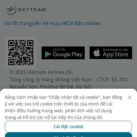
Sơ đồ trang
Liên hệ mua vé
Cài đặt cookies
© 2025 Vietnam Airlines JSC
Tổng công ty Hàng không Việt Nam - CTCP. Số 200
Nguyễn Sơn, Phường Bồ Đề, Hà Nội.
Điện thoại: (+84-24) 38272289. Fax: (+84-24)
Bằng cách nhấp vào "Chấp nhận tất cả cookie", bạn đồng
38722375
ý với việc lưu trữ cookie trên thiết bị của mình để cải
Giấy chứng nhận đăng ký doanh nghiệp, mã số
thiện điều hướng trang web, phân tích việc sử dụng
doanh nghiệp 0100107518, đăng ký lần đầu ngày
trang và hỗ trợ các nỗ lực tiếp thị của chúng tôi.
30/6/2010, đăng ký thay đổi lần thứ 10 ngày
Cài đặt cookie
24/7/2025, cấp bởi Sở Tài chính Thành phố Hà Nội.