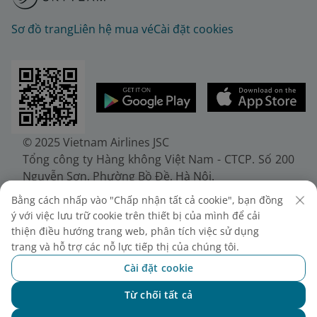
Sơ đồ trang
Liên hệ mua vé
Cài đặt cookies
© 2025 Vietnam Airlines JSC
Tổng công ty Hàng không Việt Nam - CTCP. Số 200
Nguyễn Sơn, Phường Bồ Đề, Hà Nội.
Điện thoại: (+84-24) 38272289. Fax: (+84-24)
Bằng cách nhấp vào "Chấp nhận tất cả cookie", bạn đồng
38722375
ý với việc lưu trữ cookie trên thiết bị của mình để cải
Giấy chứng nhận đăng ký doanh nghiệp, mã số
thiện điều hướng trang web, phân tích việc sử dụng
doanh nghiệp 0100107518, đăng ký lần đầu ngày
trang và hỗ trợ các nỗ lực tiếp thị của chúng tôi.
30/6/2010, đăng ký thay đổi lần thứ 10 ngày
Cài đặt cookie
24/7/2025, cấp bởi Sở Tài chính Thành phố Hà Nội.
Từ chối tất cả
Chat với NEO