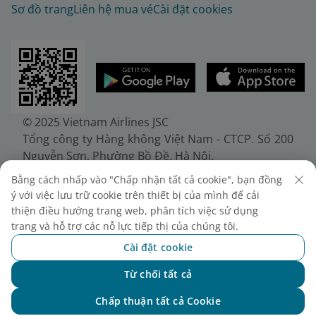
Sơ đồ trang
Liên hệ mua vé
Cài đặt cookies
© 2025 Vietnam Airlines JSC
Tổng công ty Hàng không Việt Nam - CTCP. Số 200
Nguyễn Sơn, Phường Bồ Đề, Hà Nội.
Điện thoại: (+84-24) 38272289. Fax: (+84-24)
Bằng cách nhấp vào "Chấp nhận tất cả cookie", bạn đồng
38722375
ý với việc lưu trữ cookie trên thiết bị của mình để cải
Giấy chứng nhận đăng ký doanh nghiệp, mã số
thiện điều hướng trang web, phân tích việc sử dụng
doanh nghiệp 0100107518, đăng ký lần đầu ngày
trang và hỗ trợ các nỗ lực tiếp thị của chúng tôi.
30/6/2010, đăng ký thay đổi lần thứ 10 ngày
Cài đặt cookie
24/7/2025, cấp bởi Sở Tài chính Thành phố Hà Nội.
Từ chối tất cả
Chat với NEO
Chấp thuận tất cả Cookie