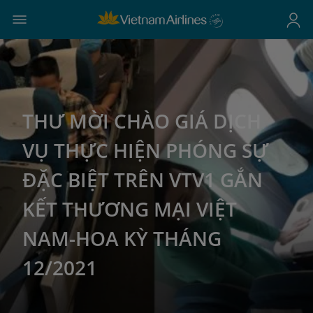
THƯ MỜI CHÀO GIÁ DỊCH
VỤ THỰC HIỆN PHÓNG SỰ
ĐẶC BIỆT TRÊN VTV1 GẮN
KẾT THƯƠNG MẠI VIỆT
NAM-HOA KỲ THÁNG
12/2021