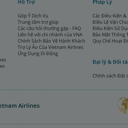
Hỗ Trợ
Pháp Lý
Góp Ý Dịch Vụ
Các Điều Kiện &
Trung tâm trợ giúp
Điều Lệ Vận Ch
Các câu hỏi thường gặp - FAQ
Điều Kiện Sử Dụ
Liên hệ với chi nhánh của VNA
Bảo Mật Thông 
Chính Sách Bảo Vệ Hành Khách
Quy Chế Hoạt Đ
Trợ Lý Ảo Của Vietnam Airlines
Ứng Dụng Di Động
ines
Đại lý & Đối tá
nes
Chính sách Đặt 
etnam Airlines