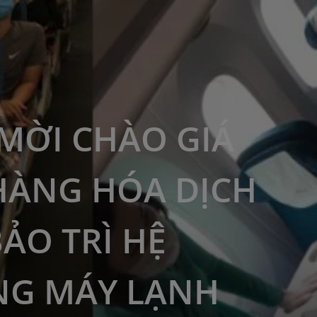
MỜI CHÀO GIÁ
HÀNG HÓA DỊCH
BẢO TRÌ HỆ
G MÁY LẠNH