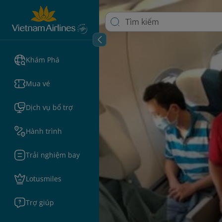
Khám Phá
Mua vé
Dịch vụ bổ trợ
Hành trình
Trải nghiệm bay
Lotusmiles
Trợ giúp