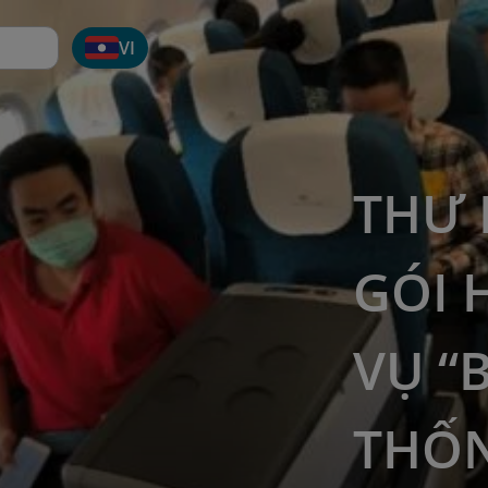
VI
THƯ 
GÓI 
VỤ “
THỐN