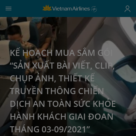
KẾ HOẠCH MUA SẮM GÓI
“SẢN XUẤT BÀI VIẾT, CLIP,
CHỤP ẢNH, THIẾT KẾ
TRUYỀN THÔNG CHIẾN
DỊCH AN TOÀN SỨC KHỎE
HÀNH KHÁCH GIAI ĐOAN
THÁNG 03-09/2021”