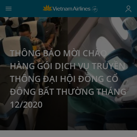
THÔNG BÁO MỜI CHÀO
HÀNG GÓI DỊCH VỤ TRUYỀN
THÔNG ĐẠI HỘI ĐỒNG CỔ
ĐÔNG BẤT THƯỜNG THÁNG
12/2020