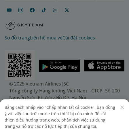
Sơ đồ trang
Liên hệ mua vé
Cài đặt cookies
© 2025 Vietnam Airlines JSC
Tổng công ty Hàng không Việt Nam - CTCP. Số 200
Nguyễn Sơn, Phường Bồ Đề, Hà Nội.
Điện thoại: (+84-24) 38272289. Fax: (+84-24)
Bằng cách nhấp vào "Chấp nhận tất cả cookie", bạn đồng
38722375
ý với việc lưu trữ cookie trên thiết bị của mình để cải
Giấy chứng nhận đăng ký doanh nghiệp, mã số
thiện điều hướng trang web, phân tích việc sử dụng
doanh nghiệp 0100107518, đăng ký lần đầu ngày
trang và hỗ trợ các nỗ lực tiếp thị của chúng tôi.