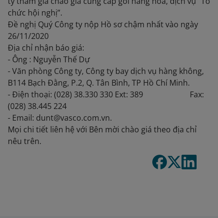
ty tham gia chào giá cung cấp gói hàng hóa, dịch vụ “Tổ
chức hội nghị”.
Đề nghị Quý Công ty nộp Hồ sơ chậm nhất vào ngày
26/11/2020
Địa chỉ nhận báo giá:
- Ông : Nguyễn Thế Dự
- Văn phòng Công ty, Công ty bay dịch vụ hàng không,
B114 Bạch Đằng, P.2, Q. Tân Bình, TP Hồ Chí Minh.
- Điện thoại: (028) 38.330 330 Ext: 389 Fax:
(028) 38.445 224
- Email: dunt@vasco.com.vn.
Mọi chi tiết liên hệ với Bên mời chào giá theo địa chỉ
nêu trên.