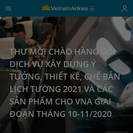
THƯ MỜI CHÀO HÀNG GÓI
DỊCH VỤ XÂY DỰNG Ý
TƯỞNG, THIẾT KẾ, CHẾ BẢN
LỊCH TƯỜNG 2021 VÀ CÁC
SẢN PHẨM CHO VNA GIAI
ĐOẠN THÁNG 10-11/2020