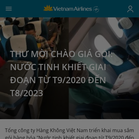
THƯ MỜI CHÀO GIÁ GÓI:
NƯỚC TINH KHIẾT GIAI
ĐOẠN TỪ T9/2020 ĐẾN
T8/2023
Tổng công ty Hàng Không Việt Nam triển khai mua sắm
gói hàng hóa "Nước tinh khiết giai đoạn từ T9/2020 đến