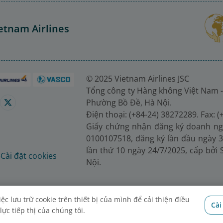
etnam Airlines
© 2025 Vietnam Airlines JSC
Tổng công ty Hàng không Việt Nam -
Phường Bồ Đề, Hà Nội.
Điện thoại: (+84-24) 38272289. Fax: 
Giấy chứng nhận đăng ký doanh ng
0100107518, đăng ký lần đầu ngày 3
lần thứ 10 ngày 24/7/2025, cấp bởi
é
Cài đặt cookies
Nội.
c lưu trữ cookie trên thiết bị của mình để cải thiện điều
Cài
ực tiếp thị của chúng tôi.