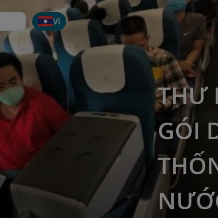
VI
THƯ 
GÓI 
THỐN
NƯỚC