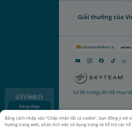
Giải thưởng của Vi
Sơ đồ trang
Liên hệ mua v
Đăng nhập
Đăng ký
Bằng cách nhấp vào "Chấp nhận tất cả cookie", bạn đồng ý với việ
hướng trang web, phân tích việc sử dụng trang và hỗ trợ các nỗ l