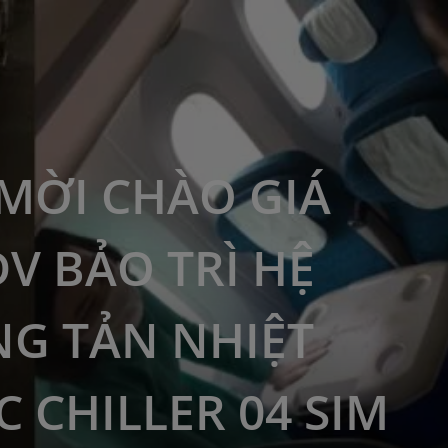
MỜI CHÀO GIÁ
DV BẢO TRÌ HỆ
G TẢN NHIỆT
 CHILLER 04 SIM