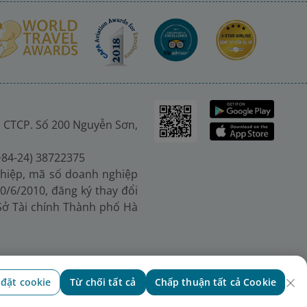
 CTCP. Số 200 Nguyễn Sơn,
(+84-24) 38722375
hiệp, mã số doanh nghiệp
0/6/2010, đăng ký thay đổi
 Sở Tài chính Thành phố Hà
 đặt cookie
Từ chối tất cả
Chấp thuận tất cả Cookie