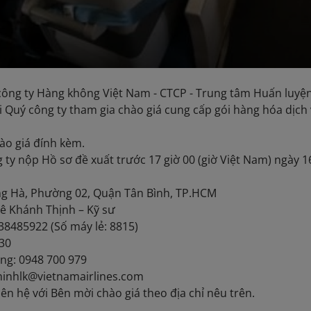
ông ty Hàng không Việt Nam - CTCP - Trung tâm Huấn luyện b
i Quý công ty tham gia chào giá cung cấp gói hàng hóa dịch v
ào giá đính kèm.
 ty nộp Hồ sơ đề xuất trước 17 giờ 00 (giờ Việt Nam) ngày 
ồng Hà, Phường 02, Quận Tân Bình, TP.HCM
Lê Khánh Thịnh – Kỹ sư
 38485922 (Số máy lẻ: 8815)
830
ộng: 0948 700 979
 thinhlk@vietnamairlines.com
 liên hệ với Bên mời chào giá theo địa chỉ nêu trên.