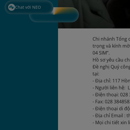
Chat với NEO
Chi nhánh Tổng c
trọng và kính mờ
04 SIM”.
Hồ sơ yêu cầu ch
Đề nghị Quý công
tại:
- Địa chỉ: 117 H
- Người liên hệ: 
- Điện thoại: 028
- Fax: 028 38485
- Điện thoại di đ
- Địa chỉ Email :
- Mọi chi tiết xin