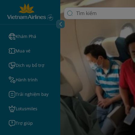
Khám Phá
Mua vé
Dịch vụ bổ trợ
Hành trình
Trải nghiệm bay
Lotusmiles
Trợ giúp