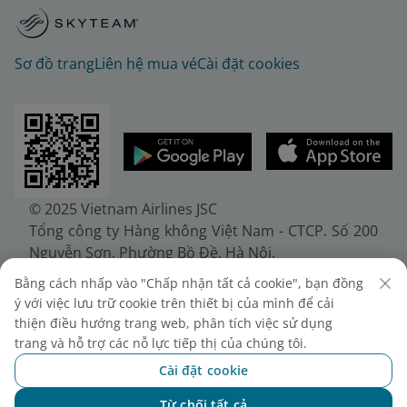
Sơ đồ trang
Liên hệ mua vé
Cài đặt cookies
© 2025 Vietnam Airlines JSC
Tổng công ty Hàng không Việt Nam - CTCP. Số 200
Nguyễn Sơn, Phường Bồ Đề, Hà Nội.
Điện thoại: (+84-24) 38272289. Fax: (+84-24)
Bằng cách nhấp vào "Chấp nhận tất cả cookie", bạn đồng
38722375
ý với việc lưu trữ cookie trên thiết bị của mình để cải
Giấy chứng nhận đăng ký doanh nghiệp, mã số
thiện điều hướng trang web, phân tích việc sử dụng
doanh nghiệp 0100107518, đăng ký lần đầu ngày
trang và hỗ trợ các nỗ lực tiếp thị của chúng tôi.
30/6/2010, đăng ký thay đổi lần thứ 10 ngày
Cài đặt cookie
24/7/2025, cấp bởi Sở Tài chính Thành phố Hà Nội.
Từ chối tất cả