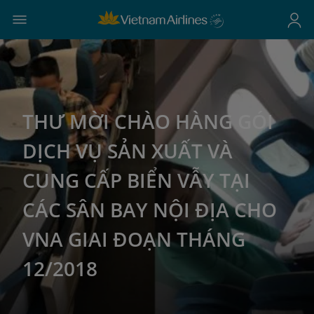
THƯ MỜI CHÀO HÀNG GÓI
DỊCH VỤ SẢN XUẤT VÀ
CUNG CẤP BIỂN VẪY TẠI
CÁC SÂN BAY NỘI ĐỊA CHO
VNA GIAI ĐOẠN THÁNG
12/2018