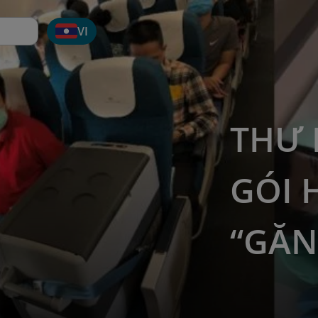
VI
THƯ 
GÓI 
“GĂN