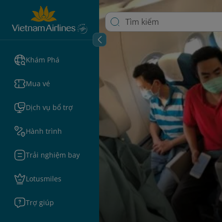
Khám Phá
Mua vé
Dịch vụ bổ trợ
Hành trình
Trải nghiệm bay
Lotusmiles
Trợ giúp