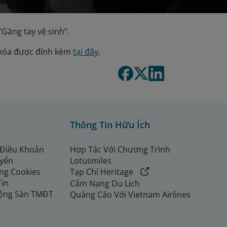
Găng tay vệ sinh”.
g hóa được đính kèm
tại đây
.
Thông Tin Hữu Ích
 Điều Khoản
Hợp Tác Với Chương Trình
uyển
Lotusmiles
ng Cookies
Tạp Chí Heritage
Tin
Cẩm Nang Du Lịch
ộng Sàn TMĐT
Quảng Cáo Với Vietnam Airlines