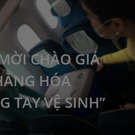
MỜI CHÀO GIÁ
HÀNG HÓA
G TAY VỆ SINH”