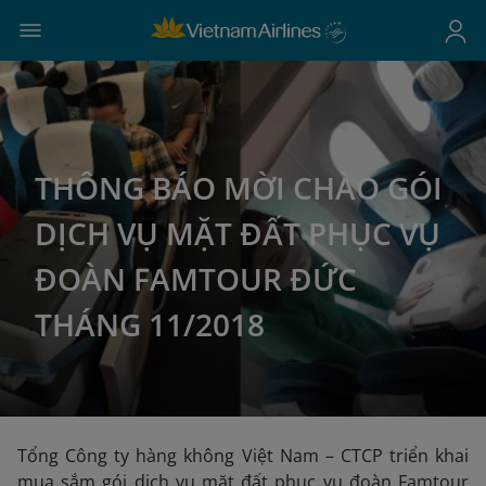
THÔNG BÁO MỜI CHÀO GÓI
DỊCH VỤ MẶT ĐẤT PHỤC VỤ
ĐOÀN FAMTOUR ĐỨC
THÁNG 11/2018
Tổng Công ty hàng không Việt Nam – CTCP triển khai
mua sắm gói dịch vụ mặt đất phục vụ đoàn Famtour