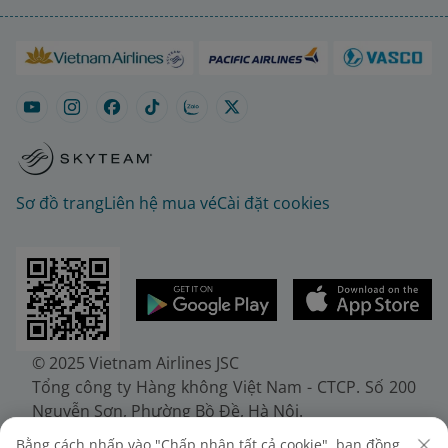
Sơ đồ trang
Liên hệ mua vé
Cài đặt cookies
© 2025 Vietnam Airlines JSC
Tổng công ty Hàng không Việt Nam - CTCP. Số 200
Nguyễn Sơn, Phường Bồ Đề, Hà Nội.
Điện thoại: (+84-24) 38272289. Fax: (+84-24)
Bằng cách nhấp vào "Chấp nhận tất cả cookie", bạn đồng