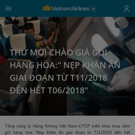
THƯ MỜI CHÀO GIÁ GÓI
HÀNG HÓA:" NẸP KHĂN ĂN
GIAI ĐOẠN TỪ T11/2018
ĐẾN HẾT T06/2018"
Tổng công ty Hàng Không Việt Nam-CTCP triển khai mua sắm
gói hàng hóa "Nẹp khăn ăn giai đoạn từ T11/2018 đến hết