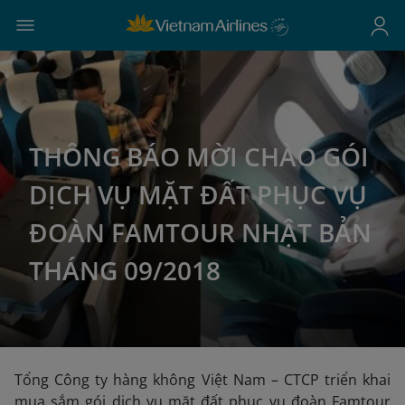
THÔNG BÁO MỜI CHÀO GÓI
DỊCH VỤ MẶT ĐẤT PHỤC VỤ
ĐOÀN FAMTOUR NHẬT BẢN
THÁNG 09/2018
Tổng Công ty hàng không Việt Nam – CTCP triển khai
mua sắm gói dịch vụ mặt đất phục vụ đoàn Famtour