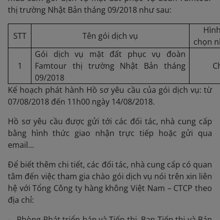
thị trường Nhật Bản tháng 09/2018 như sau:
Hình
STT
Tên gói dịch vụ
chọn n
Gói dịch vụ mặt đất phục vụ đoàn
1
Famtour thị trường Nhật Bản tháng
C
09/2018
Kế hoạch phát hành Hồ sơ yêu cầu của gói dịch vụ: từ
07/08/2018 đến 11h00 ngày 14/08/2018.
Hồ sơ yêu cầu được gửi tới các đối tác, nhà cung cấp
bằng hình thức giao nhận trực tiếp hoặc gửi qua
email…
Để biết thêm chi tiết, các đối tác, nhà cung cấp có quan
tâm đến việc tham gia chào gói dịch vụ nói trên xin liên
hệ với Tổng Công ty hàng không Việt Nam – CTCP theo
địa chỉ:
- Phòng Phát triển bán và Tiếp thị, Ban Tiếp thị và Bán