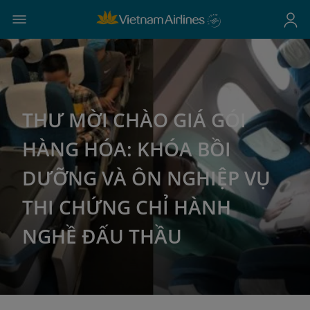
THƯ MỜI CHÀO GIÁ GÓI
HÀNG HÓA: KHÓA BỒI
DƯỠNG VÀ ÔN NGHIỆP VỤ
THI CHỨNG CHỈ HÀNH
NGHỀ ĐẤU THẦU