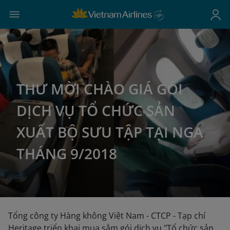
THƯ MỜI CHÀO GIÁ GÓI
DỊCH VỤ TỔ CHỨC SẢN
XUẤT BỘ SƯU TẬP TẠI NGA
THÁNG 9/2018
Tổng công ty Hàng không Việt Nam - CTCP - Tạp chí
Heritage triển khai mua sắm gói dịch vụ "Tổ chức sản