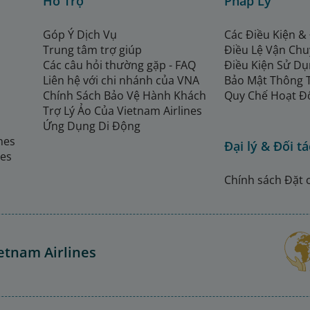
Hỗ Trợ
Pháp Lý
Góp Ý Dịch Vụ
Các Điều Kiện &
Trung tâm trợ giúp
Điều Lệ Vận Ch
Các câu hỏi thường gặp - FAQ
Điều Kiện Sử Dụ
Liên hệ với chi nhánh của VNA
Bảo Mật Thông 
Chính Sách Bảo Vệ Hành Khách
Quy Chế Hoạt Đ
Trợ Lý Ảo Của Vietnam Airlines
Ứng Dụng Di Động
ines
Đại lý & Đối tá
nes
Chính sách Đặt 
etnam Airlines