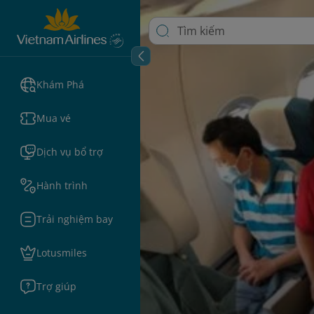
Khám Phá
Mua vé
Dịch vụ bổ trợ
Hành trình
Trải nghiệm bay
Lotusmiles
Trợ giúp