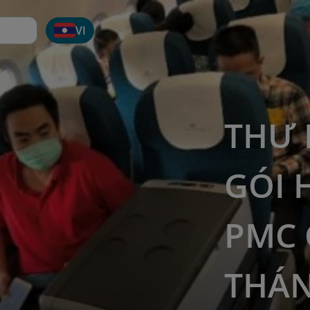
VI
THƯ 
GÓI 
PMC 
THÁN