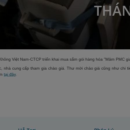
THÁN
Không Việt Nam-CTCP triển khai mua sắm gói hàng hóa "Mâm PMC giai
c, nhà cung cấp tham gia chào giá. Thư mời chào giá cũng như chi t
èm
tại đây
.