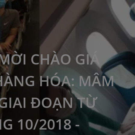
MỜI CHÀO GIÁ
HÀNG HÓA: MÂM
GIAI ĐOẠN TỪ
G 10/2018 -