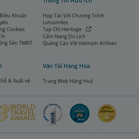
Thông Tin Hữu Ích
 Điều Khoản
Hợp Tác Với Chương Trình
uyển
Lotusmiles
ng Cookies
Tạp Chí Heritage
Tin
Cẩm Nang Du Lịch
ộng Sàn TMĐT
Quảng Cáo Với Vietnam Airlines
c
Vận Tải Hàng Hóa
chỗ & Xuất vé
Trang Web Hàng Hoá