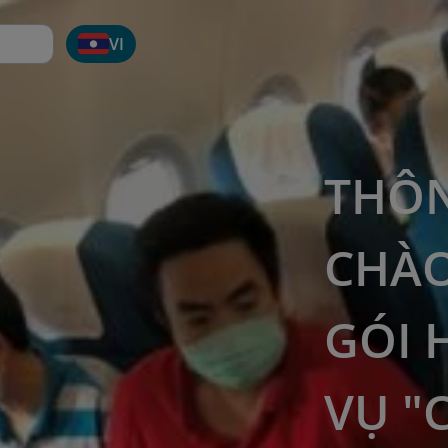
VI
THÔN
CHÀO
GÓI 
VỤ "