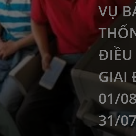
VỤ B
THỐ
ĐIỀU
GIAI
01/0
31/0