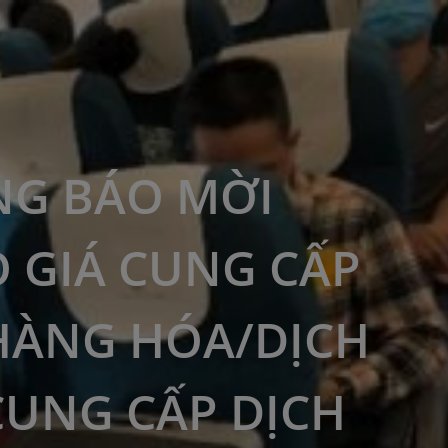
G BÁO MỜI
 GIÁ CUNG CẤP
HÀNG HÓA/DỊCH
CUNG CẤP DỊCH