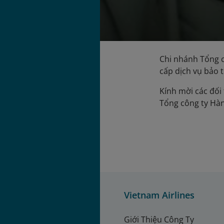
Chi nhánh Tổng 
cấp dịch vụ bảo 
Kính mời các đối 
Tổng công ty Hà
Vietnam Airlines
Giới Thiệu Công Ty