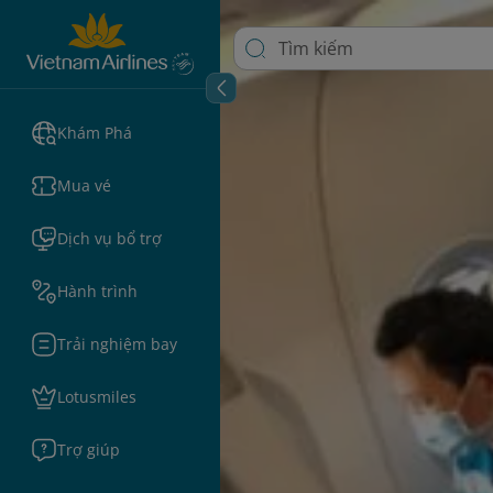
Khám Phá
Mua vé
Dịch vụ bổ trợ
Hành trình
Trải nghiệm bay
Lotusmiles
Trợ giúp