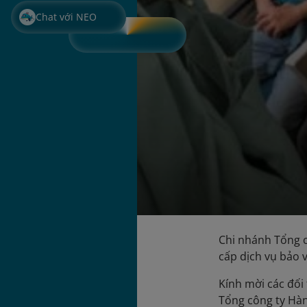
Chat với NEO
Chi nhánh Tổng 
cấp dịch vụ bảo 
Kính mời các đối 
Tổng công ty Hà