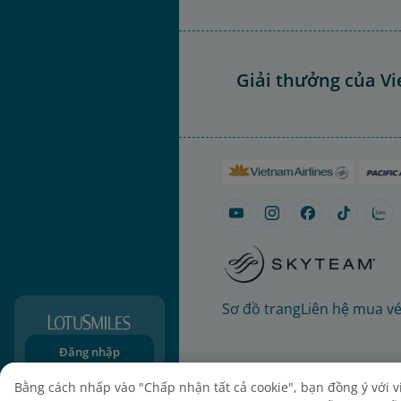
Giải thưởng của Vi
Sơ đồ trang
Liên hệ mua v
Đăng nhập
Đăng ký
Bằng cách nhấp vào "Chấp nhận tất cả cookie", bạn đồng ý với việ