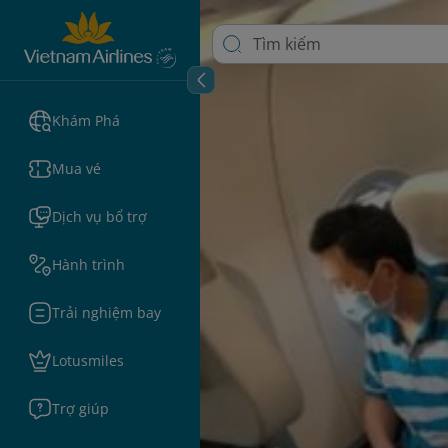
Khám Phá
Mua vé
Dịch vụ bổ trợ
Hành trình
Trải nghiệm bay
Lotusmiles
Trợ giúp