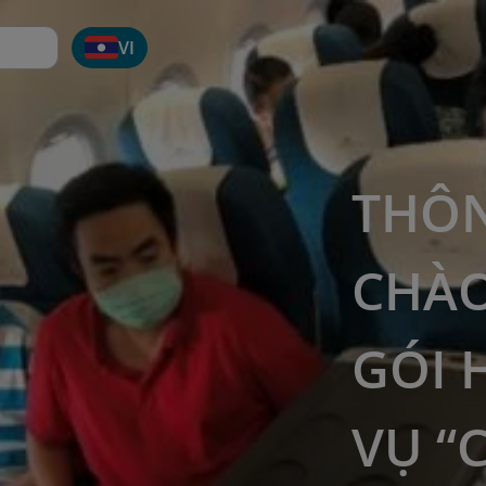
VI
THÔN
CHÀO
GÓI 
VỤ “