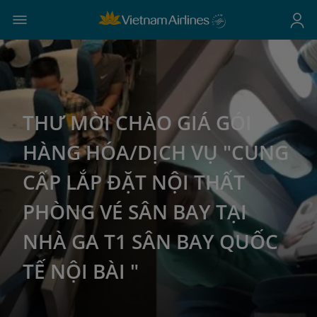
THƯ MỜI CHÀO GIÁ GÓI
HÀNG HÓA/DỊCH VỤ "CUNG
CẤP LẮP ĐẶT NỘI THẤT
PHÒNG VÉ SÂN BAY TẠI
NHÀ GA T1 SÂN BAY QUỐC
TẾ NỘI BÀI "