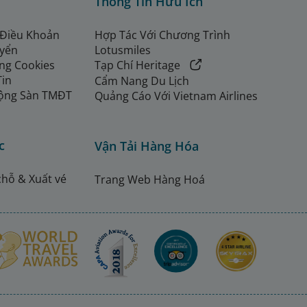
Thông Tin Hữu Ích
 Điều Khoản
Hợp Tác Với Chương Trình
uyển
Lotusmiles
ng Cookies
Tạp Chí Heritage
Tin
Cẩm Nang Du Lịch
ộng Sàn TMĐT
Quảng Cáo Với Vietnam Airlines
c
Vận Tải Hàng Hóa
chỗ & Xuất vé
Trang Web Hàng Hoá