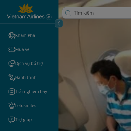
Khám Phá
Mua vé
Dịch vụ bổ trợ
Hành trình
Trải nghiệm bay
Lotusmiles
Trợ giúp