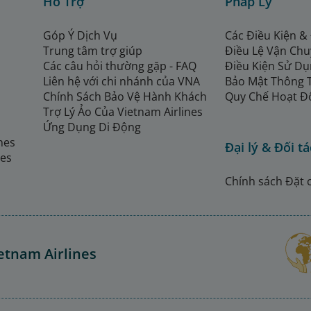
Hỗ Trợ
Pháp Lý
Góp Ý Dịch Vụ
Các Điều Kiện &
Trung tâm trợ giúp
Điều Lệ Vận Ch
Các câu hỏi thường gặp - FAQ
Điều Kiện Sử Dụ
Liên hệ với chi nhánh của VNA
Bảo Mật Thông 
Chính Sách Bảo Vệ Hành Khách
Quy Chế Hoạt Đ
Trợ Lý Ảo Của Vietnam Airlines
Ứng Dụng Di Động
ines
Đại lý & Đối tá
nes
Chính sách Đặt 
etnam Airlines