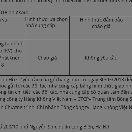
ạo hình ảnh chủ đạo (KV) cho chiến dịch Phát triển hội viên 
018 như sau:
Hình thức lựa chọn
h vụ
Hình thức đảm bảo
nhà cung cấp
chào giá
ng tạo hình
o (KV) cho
Phát triển
Chào giá
Không yêu cầu
18
nh Hồ sơ yêu cầu của gói hàng hóa: từ ngày 30/03/2018 đế
ợc gửi tới các đối tác, nhà cung cấp bằng hình thức giao nh
ng tin chi tiết, các đối tác, nhà cung cấp có quan tâm đến 
ổng công ty Hàng Không Việt Nam – CTCP– Trung tâm Bông Se
n Chương trình, Chi nhánh Tổng công ty Hàng Không Việt 
ố 200/10 phố Nguyễn Sơn, quận Long Biên, Hà Nội.