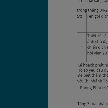
“Thiết kế sáng t
trong tháng 04/2
Stt
Tên gói dịc
Thiết kế sá
ảnh chủ đạ
1
chiến dịch 
hội viên 20
Kế hoạch phát hà
Hồ sơ yêu cầu đư
Để biết thêm thô
với Chi nhánh T
- Phòng Phát triể
Tầng 3 tòa nhà s