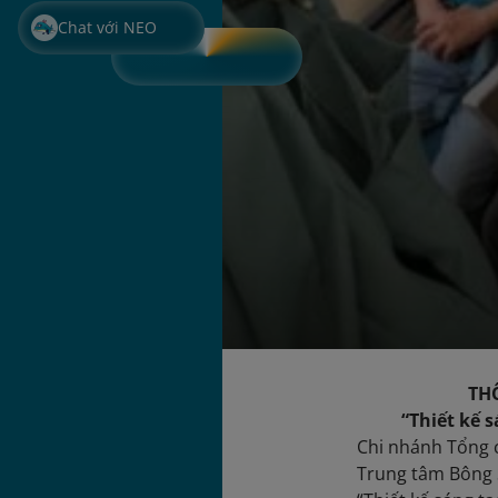
Chat với NEO
THÔNG BÁO 
“Thiết kế sáng 
Chi nhánh Tổng 
Trung tâm Bông S