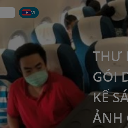
VI
THƯ 
GÓI 
KẾ S
ẢNH 